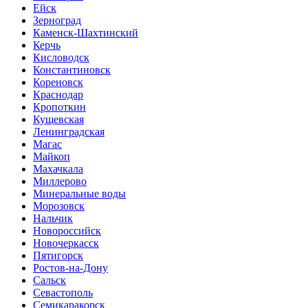
Ейск
Зерноград
Каменск-Шахтинский
Керчь
Кисловодск
Константиновск
Кореновск
Краснодар
Кропоткин
Кущевская
Ленинградская
Магас
Майкоп
Махачкала
Миллерово
Минеральные воды
Морозовск
Нальчик
Новороссийск
Новочеркасск
Пятигорск
Ростов-на-Дону
Сальск
Севастополь
Семикаракорск