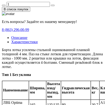
В список покупок
Есть вопросы? Задайте их нашему менеджеру!
8 (863) 296-00-99
Описание
Характеристики
Борта лотка усилены стальной оцинкованной планкой
толщиной 4 мм. Паз на стыке лотков для герметизации. Длина
лотка - 1000 мм. 2 решетки или крышки на лоток, фиксация
каждой осуществляется 4 болтами. Сменный резьбовой блок в
лотке.
Тип 1 Без уклона
Высота
Ширина,
вход/
Гидравлическая
Вес,
Кл
Наименование
мм
выход,
высота
кг
на
мм
ЛВБ Optima
A1
165
135/135
80
30,7