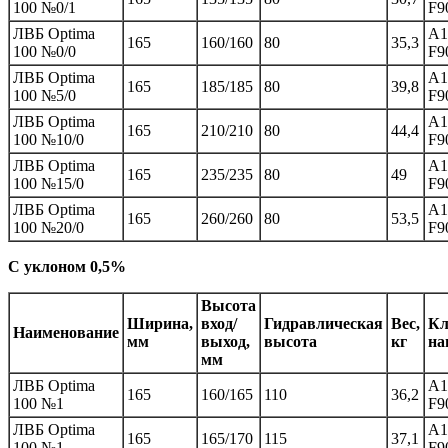
100 №0/1
F9
ЛВБ Optima
A1
165
160/160
80
35,3
100 №0/0
F9
ЛВБ Optima
A1
165
185/185
80
39,8
100 №5/0
F9
ЛВБ Optima
A1
165
210/210
80
44,4
100 №10/0
F9
ЛВБ Optima
A1
165
235/235
80
49
100 №15/0
F9
ЛВБ Optima
A1
165
260/260
80
53,5
100 №20/0
F9
С уклоном 0,5%
Высота
Ширина,
вход/
Гидравлическая
Вес,
Кл
Наименование
мм
выход,
высота
кг
на
мм
ЛВБ Optima
A1
165
160/165
110
36,2
100 №1
F9
ЛВБ Optima
A1
165
165/170
115
37,1
100 №1
F9