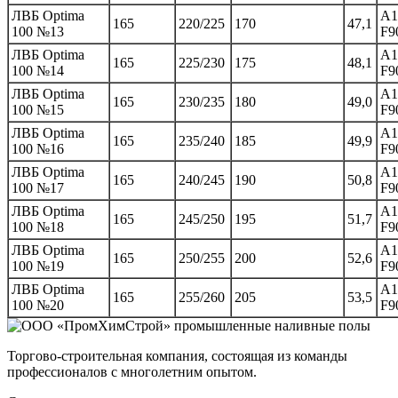
ЛВБ Optima
A1
165
220/225
170
47,1
100 №13
F9
ЛВБ Optima
A1
165
225/230
175
48,1
100 №14
F9
ЛВБ Optima
A1
165
230/235
180
49,0
100 №15
F9
ЛВБ Optima
A1
165
235/240
185
49,9
100 №16
F9
ЛВБ Optima
A1
165
240/245
190
50,8
100 №17
F9
ЛВБ Optima
A1
165
245/250
195
51,7
100 №18
F9
ЛВБ Optima
A1
165
250/255
200
52,6
100 №19
F9
ЛВБ Optima
A1
165
255/260
205
53,5
100 №20
F9
Торгово-строительная компания, состоящая из команды
профессионалов с многолетним опытом.