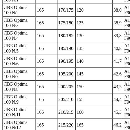
ЛВБ Optima
A1
165
170/175
120
38,0
100 №2
F9
ЛВБ Optima
A1
165
175/180
125
38,9
100 №3
F9
ЛВБ Optima
A1
165
180/185
130
39,8
100 №4
F9
ЛВБ Optima
A1
165
185/190
135
40,8
100 №5
F9
ЛВБ Optima
A1
165
190/195
140
41,7
100 №6
F9
ЛВБ Optima
A1
165
195/200
145
42,6
100 №7
F9
ЛВБ Optima
A1
165
200/205
150
43,5
100 №8
F9
ЛВБ Optima
A1
165
205/210
155
44,4
100 №9
F9
ЛВБ Optima
A1
165
210/215
160
45,3
100 №11
F9
ЛВБ Optima
A1
165
215/220
165
46,2
100 №12
F9